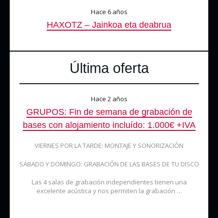
Hace 6 años
HAXOTZ – Jainkoa eta deabrua
Última oferta
Hace 2 años
GRUPOS: Fin de semana de grabación de
bases con alojamiento incluído: 1.000€ +IVA
VIERNES POR LA TARDE: MONTAJE Y SONORIZACIÓN
SÁBADO Y DOMINGO: GRABACIÓN DE LAS BASES DE TU DISCO
Las 4 salas de grabación independientes tienen una
excelente acústica y nos permiten la grabación …