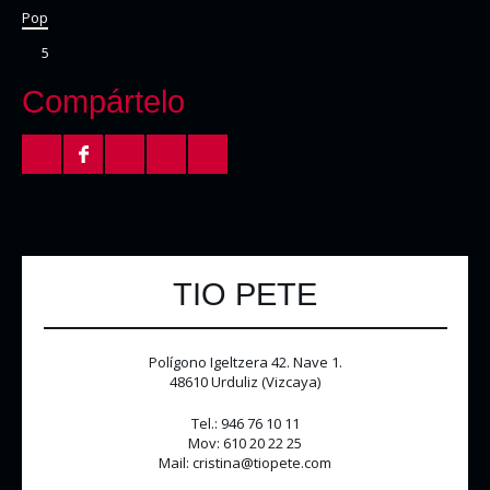
Pop
5
Compártelo
TIO PETE
Polígono Igeltzera 42. Nave 1.
48610 Urduliz (Vizcaya)
Tel.: 946 76 10 11
Mov: 610 20 22 25
Mail: cristina@tiopete.com