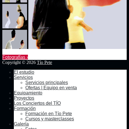
Fotografías ›
Copyright © 2026
Tío Pete
El estudio
Servicios
Servicios principales
Ofertas | Equipo en venta
Equipamiento
Proyectos
Los Conciertos del TÍO
Formación
Formación en Tío Pete
Cursos y masterclasses
Galería