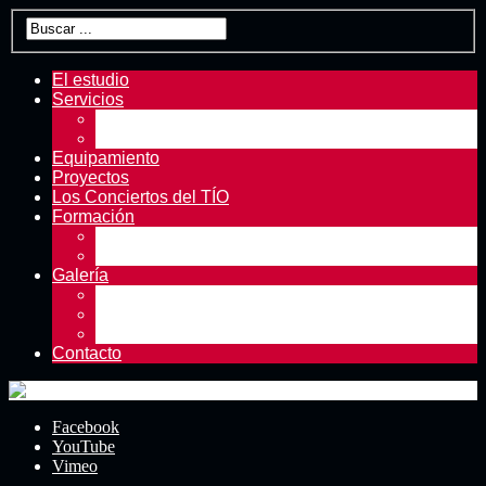
El estudio
Servicios
Servicios principales
Ofertas | Equipo en venta
Equipamiento
Proyectos
Los Conciertos del TÍO
Formación
Formación en Tío Pete
Cursos y masterclasses
Galería
Fotos
Vídeos
Prensa
Contacto
Facebook
YouTube
Vimeo