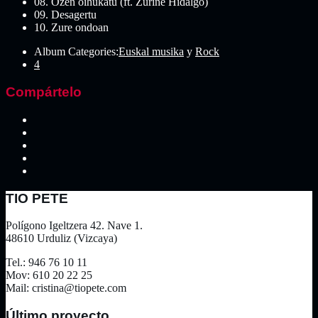
08. Ozen oihukatu (ft. Zuriñe Hidalgo)
09. Desagertu
10. Zure ondoan
Album Categories:
Euskal musika
y
Rock
4
Compártelo
TIO PETE
Polígono Igeltzera 42. Nave 1.
48610 Urduliz (Vizcaya)
Tel.: 946 76 10 11
Mov: 610 20 22 25
Mail: cristina@tiopete.com
Último proyecto