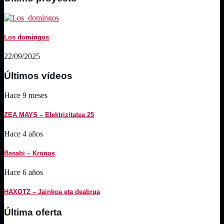
Los domingos
22/09/2025
Últimos vídeos
Hace 9 meses
ZEA MAYS – Elektrizitatea 25
Hace 4 años
Basabi – Kronos
Hace 6 años
HAXOTZ – Jainkoa eta deabrua
Última oferta