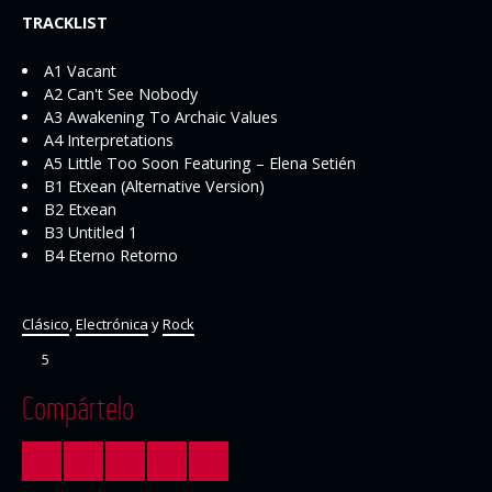
TRACKLIST
A1 Vacant
A2 Can't See Nobody
A3 Awakening To Archaic Values
A4 Interpretations
A5 Little Too Soon Featuring – Elena Setién
B1 Etxean (Alternative Version)
B2 Etxean
B3 Untitled 1
B4 Eterno Retorno
Clásico
,
Electrónica
y
Rock
5
Compártelo