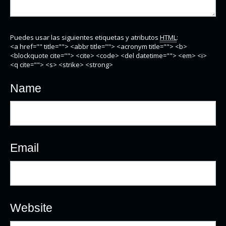
Puedes usar las siguientes etiquetas y atributos
HTML
:
<a href="" title=""> <abbr title=""> <acronym title=""> <b>
<blockquote cite=""> <cite> <code> <del datetime=""> <em> <i>
<q cite=""> <s> <strike> <strong>
Name
Email
Website