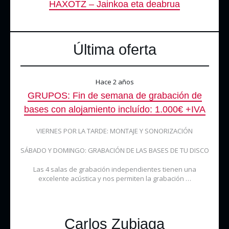
HAXOTZ – Jainkoa eta deabrua
Última oferta
Hace 2 años
GRUPOS: Fin de semana de grabación de
bases con alojamiento incluído: 1.000€ +IVA
VIERNES POR LA TARDE: MONTAJE Y SONORIZACIÓN
SÁBADO Y DOMINGO: GRABACIÓN DE LAS BASES DE TU DISCO
Las 4 salas de grabación independientes tienen una
excelente acústica y nos permiten la grabación …
Carlos Zubiaga