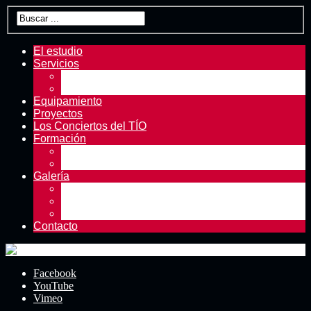
El estudio
Servicios
Servicios principales
Ofertas | Equipo en venta
Equipamiento
Proyectos
Los Conciertos del TÍO
Formación
Formación en Tío Pete
Cursos y masterclasses
Galería
Fotos
Vídeos
Prensa
Contacto
Facebook
YouTube
Vimeo