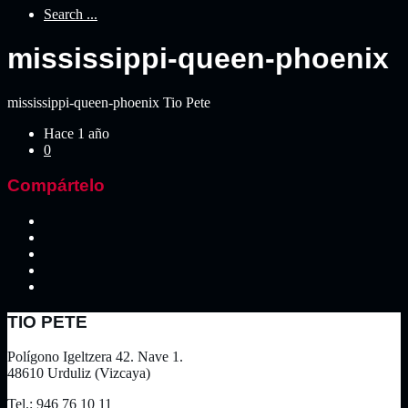
Search ...
mississippi-queen-phoenix
mississippi-queen-phoenix
Tio Pete
Hace 1 año
0
Compártelo
TIO PETE
Polígono Igeltzera 42. Nave 1.
48610 Urduliz (Vizcaya)
Tel.: 946 76 10 11