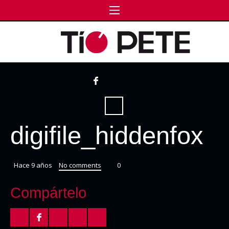
digifile_hiddenfox
Hace 9 años
No comments
0
Compártelo