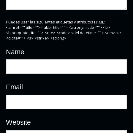
Puedes usar las siguientes etiquetas y atributos
HTML
:
<a href="" title=""> <abbr title=""> <acronym title=""> <b>
<blockquote cite=""> <cite> <code> <del datetime=""> <em> <i>
<q cite=""> <s> <strike> <strong>
Name
Email
Website