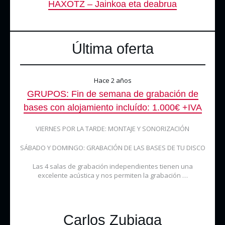
HAXOTZ – Jainkoa eta deabrua
Última oferta
Hace 2 años
GRUPOS: Fin de semana de grabación de
bases con alojamiento incluído: 1.000€ +IVA
VIERNES POR LA TARDE: MONTAJE Y SONORIZACIÓN
SÁBADO Y DOMINGO: GRABACIÓN DE LAS BASES DE TU DISCO
Las 4 salas de grabación independientes tienen una
excelente acústica y nos permiten la grabación …
Carlos Zubiaga