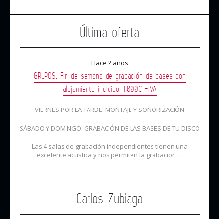
Última oferta
Hace 2 años
GRUPOS: Fin de semana de grabación de bases con
alojamiento incluído: 1.000€ +IVA
VIERNES POR LA TARDE: MONTAJE Y SONORIZACIÓN
SÁBADO Y DOMINGO: GRABACIÓN DE LAS BASES DE TU DISCO
Las 4 salas de grabación independientes tienen una
excelente acústica y nos permiten la grabación …
Carlos Zubiaga