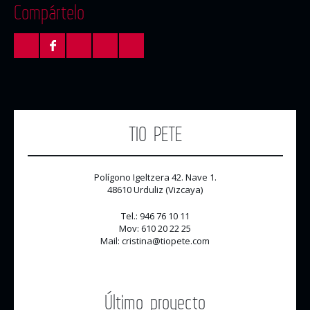
Compártelo
TIO PETE
Polígono Igeltzera 42. Nave 1.
48610 Urduliz (Vizcaya)
Tel.: 946 76 10 11
Mov: 610 20 22 25
Mail: cristina@tiopete.com
Último proyecto