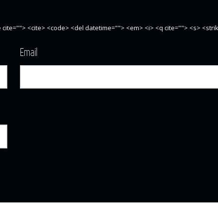
te cite=""> <cite> <code> <del datetime=""> <em> <i> <q cite=""> <s> <str
Email