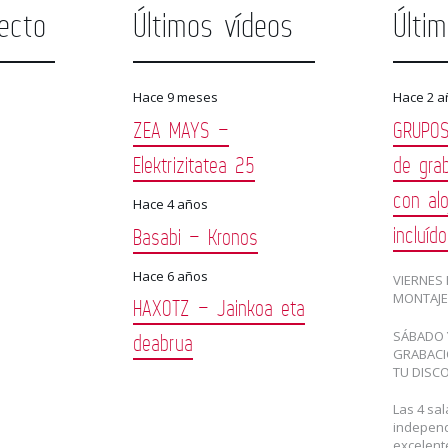
ecto
Últimos vídeos
Últi
Hace 9 meses
Hace 2 a
ZEA MAYS –
GRUPOS
Elektrizitatea 25
de gra
con alo
Hace 4 años
incluíd
Basabi – Kronos
Hace 6 años
VIERNES 
MONTAJE
HAXOTZ – Jainkoa eta
SÁBADO 
deabrua
GRABACI
TU DISC
Las 4 sa
independ
excelent