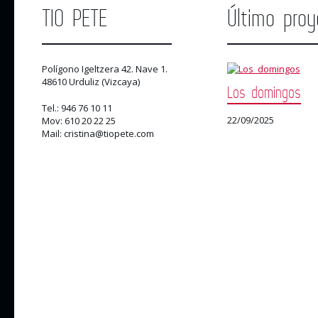
TIO PETE
Último proy
Polígono Igeltzera 42. Nave 1.
48610 Urduliz (Vizcaya)
Los domingos
Tel.: 946 76 10 11
22/09/2025
Mov: 610 20 22 25
Mail: cristina@tiopete.com