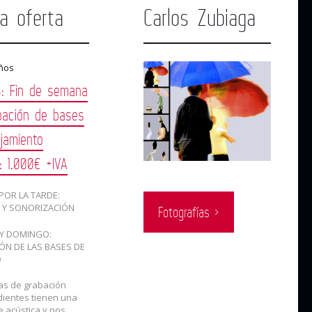
ma oferta
Carlos Zubiaga
ños
: Fin de semana
bación de bases
jamiento
o: 1.000€ +IVA
POR LA TARDE:
 Y SONORIZACIÓN
Fotografías ›
Y DOMINGO:
ÓN DE LAS BASES DE
O
las de grabación
ientes tienen una
e acústica y nos