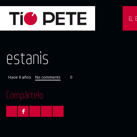
EL 
estanis
Hace 9 años
No comments
0
Compártelo