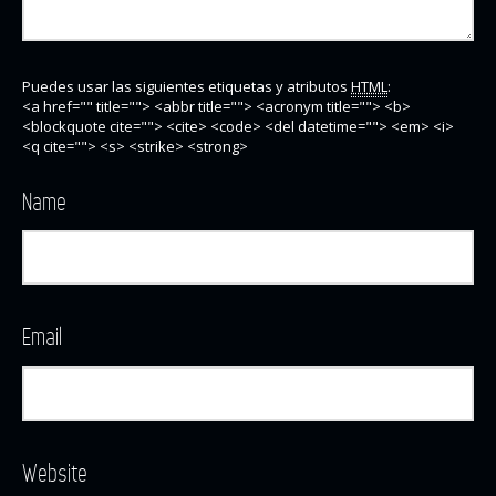
Puedes usar las siguientes etiquetas y atributos
HTML
:
<a href="" title=""> <abbr title=""> <acronym title=""> <b>
<blockquote cite=""> <cite> <code> <del datetime=""> <em> <i>
<q cite=""> <s> <strike> <strong>
Name
Email
Website