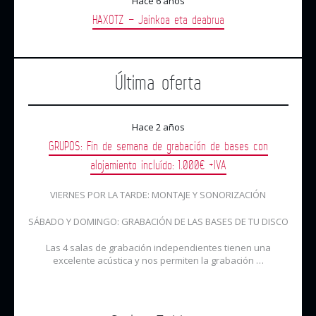
Hace 6 años
HAXOTZ – Jainkoa eta deabrua
Última oferta
Hace 2 años
GRUPOS: Fin de semana de grabación de bases con
alojamiento incluído: 1.000€ +IVA
VIERNES POR LA TARDE: MONTAJE Y SONORIZACIÓN
SÁBADO Y DOMINGO: GRABACIÓN DE LAS BASES DE TU DISCO
Las 4 salas de grabación independientes tienen una
excelente acústica y nos permiten la grabación …