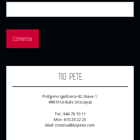
TIO PETE
Polígono Igeltzera 42. Nave 1.
48610 Urduliz (Vizcaya)
Tel.: 946 76 10 11
Mov: 610 20 22 25
Mail: cristina@tiopete.com