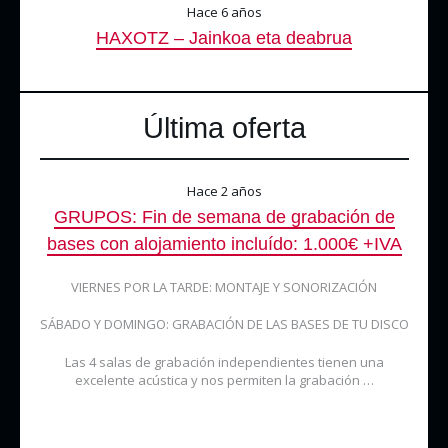
Hace 6 años
HAXOTZ – Jainkoa eta deabrua
Última oferta
Hace 2 años
GRUPOS: Fin de semana de grabación de
bases con alojamiento incluído: 1.000€ +IVA
VIERNES POR LA TARDE: MONTAJE Y SONORIZACIÓN
SÁBADO Y DOMINGO: GRABACIÓN DE LAS BASES DE TU DISCO
Las 4 salas de grabación independientes tienen una
excelente acústica y nos permiten la grabación …