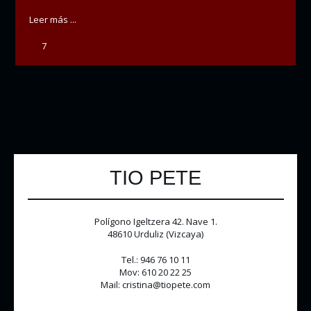
Leer más ...
7
TIO PETE
Polígono Igeltzera 42. Nave 1.
48610 Urduliz (Vizcaya)
Tel.: 946 76 10 11
Mov: 610 20 22 25
Mail: cristina@tiopete.com