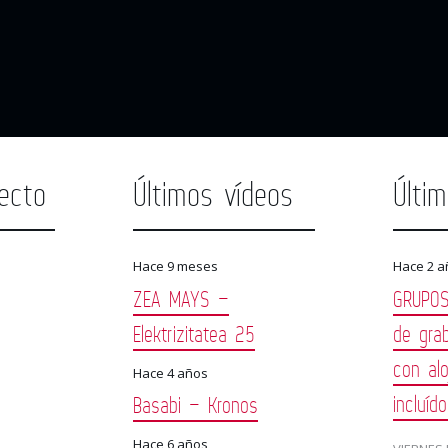
ecto
Últimos vídeos
Últi
Hace 9 meses
Hace 2 a
ZEA MAYS –
GRUPOS
Elektrizitatea 25
de gra
con alo
Hace 4 años
incluíd
Basabi – Kronos
Hace 6 años