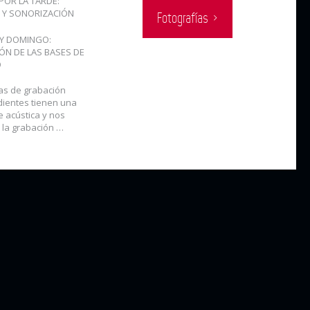
POR LA TARDE:
 Y SONORIZACIÓN
Fotografías ›
Y DOMINGO:
ÓN DE LAS BASES DE
O
las de grabación
ientes tienen una
e acústica y nos
 la grabación …