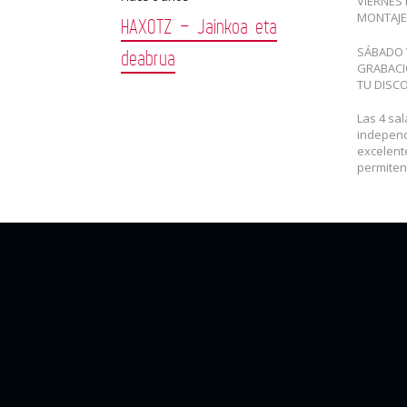
VIERNES 
MONTAJE
HAXOTZ – Jainkoa eta
SÁBADO 
deabrua
GRABACI
TU DISC
Las 4 sa
independ
excelent
permiten