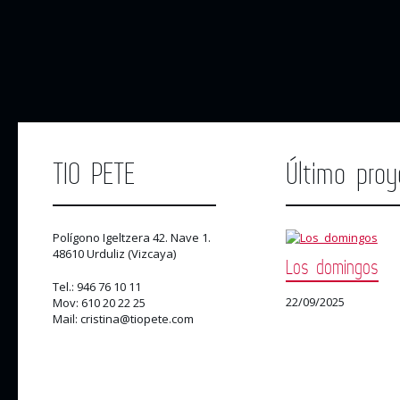
TIO PETE
Último proy
Polígono Igeltzera 42. Nave 1.
48610 Urduliz (Vizcaya)
Los domingos
Tel.: 946 76 10 11
22/09/2025
Mov: 610 20 22 25
Mail: cristina@tiopete.com