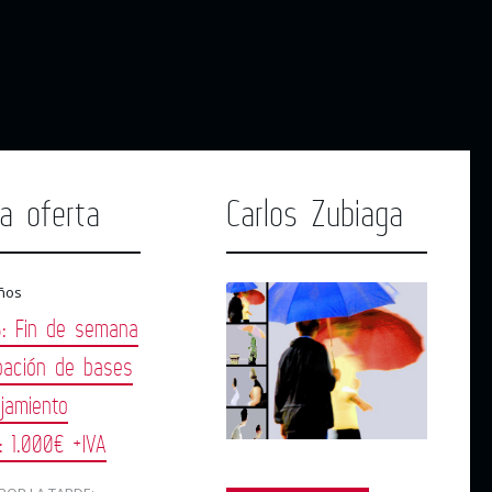
ma oferta
Carlos Zubiaga
ños
: Fin de semana
bación de bases
jamiento
o: 1.000€ +IVA