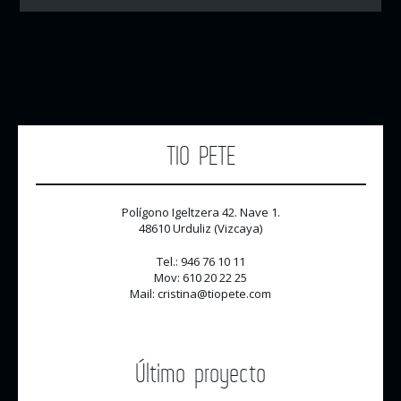
TIO PETE
Polígono Igeltzera 42. Nave 1.
48610 Urduliz (Vizcaya)
Tel.: 946 76 10 11
Mov: 610 20 22 25
Mail: cristina@tiopete.com
Último proyecto